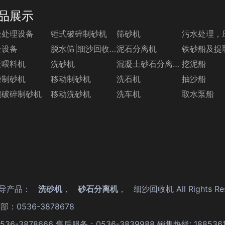
品展示
圾处理设备
锤式破碎制砂机
筛砂机
污水处理，
金设备
脱水筛|细沙回收机系列
泥石分离机
铁砂船及提
板喂料机
洗砂机
混凝土砂石分离机系列
挖泥船
磨制砂机
移动制砂机
洗石机
抽沙船
辊破碎制砂机
移动洗砂机
洗车机
取水泵船
,主导产品：
洗砂机
，
砂石分离机
，
细沙回收机
All Rights R
部：0536-3878678
0536-3878666 售后服务：0536-3839988 销售热线: 18853