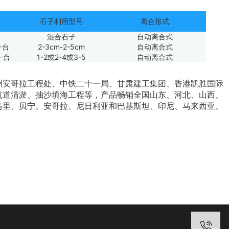
石子利用型号
离合形式
混合石子
自动离合式
w一台
2-3cm-2-5cm
自动离合式
一台
1-2或2-4或3-5
自动离合式
安哥拉工程处、中铁二十一局、甘肃建工集团、香港凯胜国际
航道清淤、抽沙填海工程等，产品畅销全国山东、河北、山西、
马里、贝宁、安哥拉、尼日利亚和巴基斯坦、印尼、马来西亚、
电