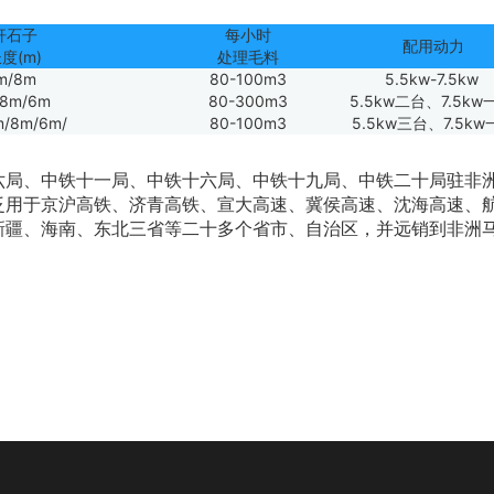
杆石子
每小时
配用动力
度(m)
处理毛料
m/8m
80-100m3
5.5kw-7.5kw
/8m/6m
80-300m3
5.5kw二台、7.5k
m/8m/6m/
80-100m3
5.5kw三台、7.5kw
、中铁十一局、中铁十六局、中铁十九局、中铁二十局驻非洲
泛用于京沪高铁、济青高铁、宣大高速、冀侯高速、沈海高速、
新疆、海南、东北三省等二十多个省市、自治区，并远销到非洲