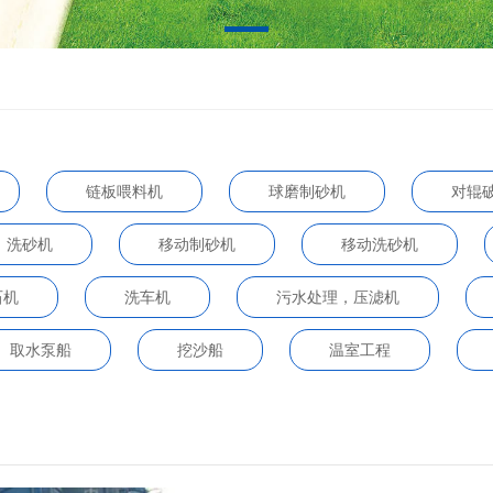
链板喂料机
球磨制砂机
对辊
洗砂机
移动制砂机
移动洗砂机
石机
洗车机
污水处理，压滤机
取水泵船
挖沙船
温室工程