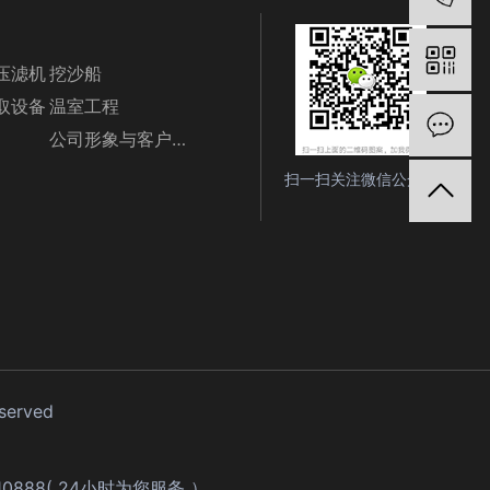
压滤机
挖沙船
取设备
温室工程
在
公司形象与客户随影
扫一扫关注微信公众号
eserved
610888( 24小时为您服务 ）