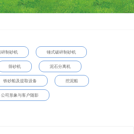
破碎制砂机
锤式破碎制砂机
筛砂机
泥石分离机
铁砂船及提取设备
挖泥船
公司形象与客户随影