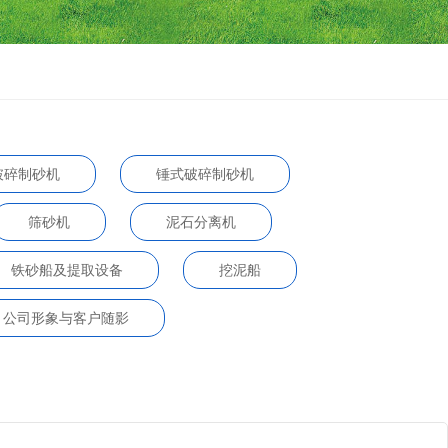
破碎制砂机
锤式破碎制砂机
筛砂机
泥石分离机
铁砂船及提取设备
挖泥船
公司形象与客户随影