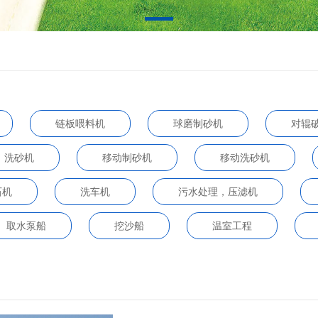
链板喂料机
球磨制砂机
对辊
洗砂机
移动制砂机
移动洗砂机
石机
洗车机
污水处理，压滤机
取水泵船
挖沙船
温室工程