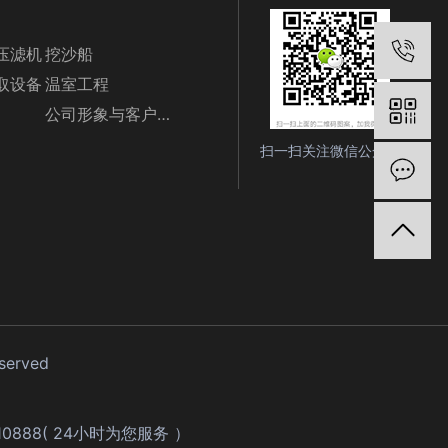
电
压滤机
挖沙船
取设备
温室工程
公司形象与客户随影
扫一扫关注微信公众号
在
eserved
610888( 24小时为您服务 ）