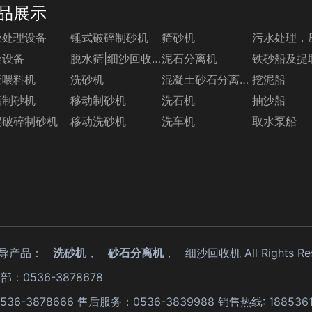
品展示
圾处理设备
锤式破碎制砂机
筛砂机
污水处理，
金设备
脱水筛|细沙回收机系列
泥石分离机
铁砂船及提
板喂料机
洗砂机
混凝土砂石分离机系列
挖泥船
磨制砂机
移动制砂机
洗石机
抽沙船
辊破碎制砂机
移动洗砂机
洗车机
取水泵船
,主导产品：
洗砂机
，
砂石分离机
，
细沙回收机
All Rights R
部：0536-3878678
0536-3878666 售后服务：0536-3839988 销售热线: 18853