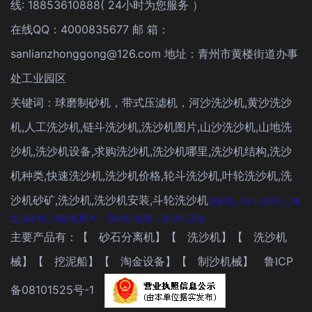
线: 18853610888( 24小时为您服务 ）
在线QQ：4000835677 邮 箱：
sanlianzhonggong@126.com 地址：青州市黄楼街道办事
处工业园区
关键词：球磨制砂机，带式压滤机，河沙洗沙机,黄沙洗沙
机,人工洗沙机,链斗洗沙机,洗沙机图片,山沙洗沙机,山地洗
沙机,洗沙机设备,求购洗沙机,洗沙机哪里,洗沙机结构,洗沙
机种类,快速洗沙机,洗沙机价格,轮斗洗沙机,叶轮洗沙机,洗
沙机砂矿,洗沙机,洗沙机安装,斗轮洗沙机
洗砂机,轮斗洗砂机,螺
旋洗砂机,洗砂机图片，洗砂机视频，洗砂机现场
主要产品有：【
砂石分离机
】【
洗沙机
】【
洗沙机
械
】【
挖泥船
】【
淘金设备
】【
制沙机械
】
鲁ICP
备08101525号-1