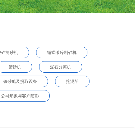
破碎制砂机
锤式破碎制砂机
筛砂机
泥石分离机
铁砂船及提取设备
挖泥船
公司形象与客户随影