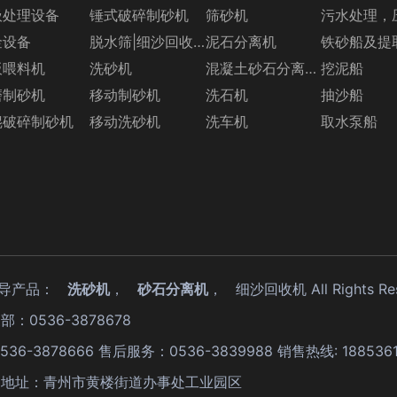
圾处理设备
锤式破碎制砂机
筛砂机
污水处理，
金设备
脱水筛|细沙回收机系列
泥石分离机
铁砂船及提
板喂料机
洗砂机
混凝土砂石分离机系列
挖泥船
磨制砂机
移动制砂机
洗石机
抽沙船
辊破碎制砂机
移动洗砂机
洗车机
取水泵船
,主导产品：
洗砂机
，
砂石分离机
，
细沙回收机
All Rights R
部：0536-3878678
0536-3878666 售后服务：0536-3839988 销售热线: 18853
26.com 地址：青州市黄楼街道办事处工业园区