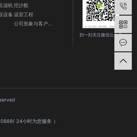
压滤机
挖沙船
电
取设备
温室工程
公司形象与客户随影
扫一扫关注微信公众号
在
eserved
610888( 24小时为您服务 ）