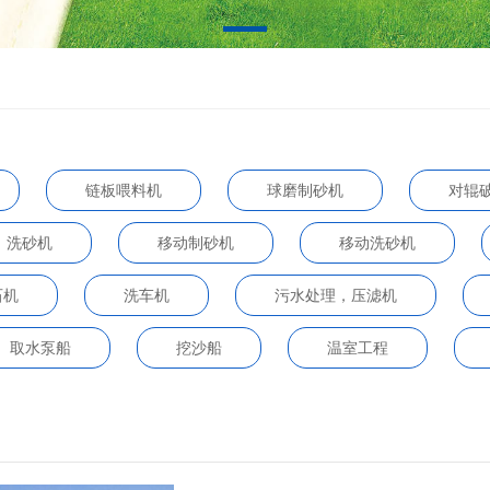
链板喂料机
球磨制砂机
对辊
洗砂机
移动制砂机
移动洗砂机
石机
洗车机
污水处理，压滤机
取水泵船
挖沙船
温室工程