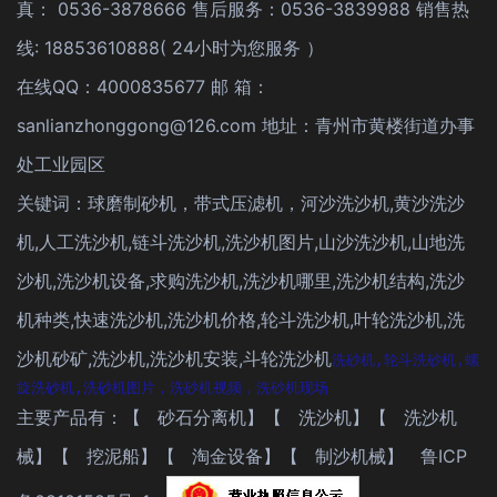
真： 0536-3878666 售后服务：0536-3839988 销售热
线: 18853610888( 24小时为您服务 ）
在线QQ：4000835677 邮 箱：
sanlianzhonggong@126.com 地址：青州市黄楼街道办事
处工业园区
关键词：球磨制砂机，带式压滤机，河沙洗沙机,黄沙洗沙
机,人工洗沙机,链斗洗沙机,洗沙机图片,山沙洗沙机,山地洗
沙机,洗沙机设备,求购洗沙机,洗沙机哪里,洗沙机结构,洗沙
机种类,快速洗沙机,洗沙机价格,轮斗洗沙机,叶轮洗沙机,洗
沙机砂矿,洗沙机,洗沙机安装,斗轮洗沙机
洗砂机,轮斗洗砂机,螺
旋洗砂机,洗砂机图片，洗砂机视频，洗砂机现场
主要产品有：【
砂石分离机
】【
洗沙机
】【
洗沙机
械
】【
挖泥船
】【
淘金设备
】【
制沙机械
】
鲁ICP